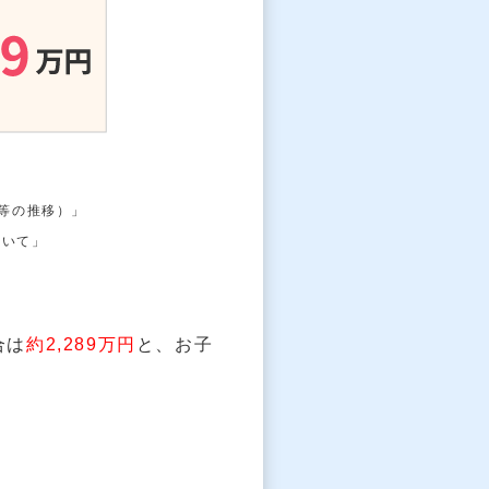
等の推移）」
ついて」
合は
約2,289万円
と、お子