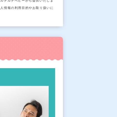
はルナルナべビーから提供いたしま
個⼈情報の利⽤⽬的やお取り扱いに
。